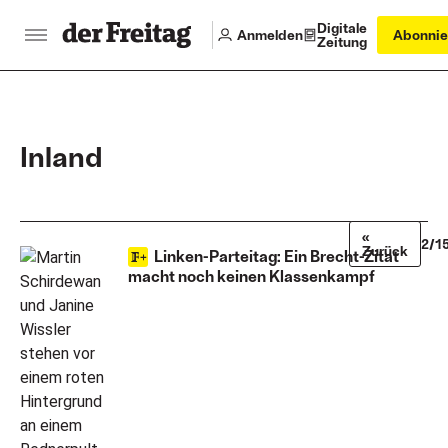
Digitale
Anmelden
Abonnie
Zeitung
Inland
«
2/1
Zurück
Linken-Parteitag: Ein Brecht-Zitat
macht noch keinen Klassenkampf