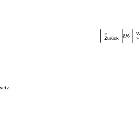
«
W
2/6
Zurück
»
setzt