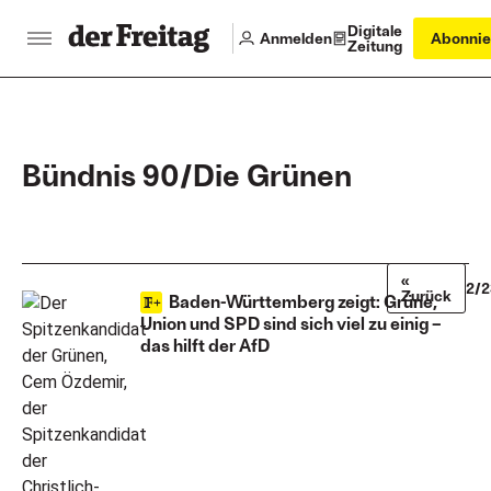
Digitale
Anmelden
Abonnie
Zeitung
Bündnis 90/Die Grünen
«
2/2
Zurück
Baden-Württemberg zeigt: Grüne,
Union und SPD sind sich viel zu einig –
das hilft der AfD