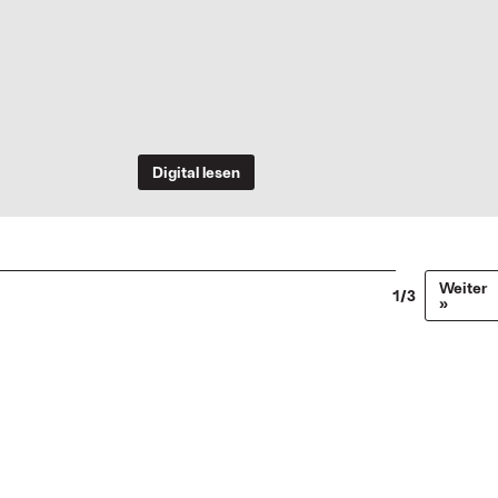
Digital lesen
Weiter
1/3
»