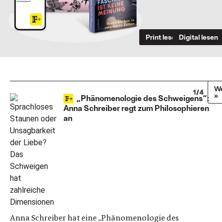
Print lesen
Digital lesen
We
1/4
»
„Phänomenologie des Schweigens“:
Anna Schreiber regt zum Philosophieren
an
Anna Schreiber hat eine „Phänomenologie des