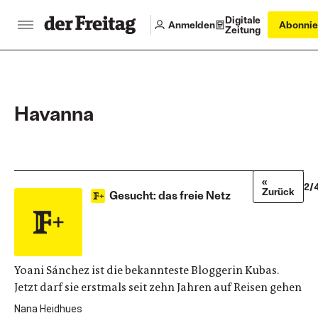
Digitale
Anmelden
Abonnie
Zeitung
Havanna
«
2/
Zurück
Gesucht: das freie Netz
Yoani Sánchez ist die bekannteste Bloggerin Kubas.
Jetzt darf sie erstmals seit zehn Jahren auf Reisen gehen
Nana Heidhues