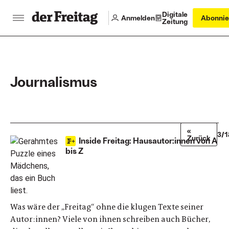
Digitale
Anmelden
Abonnie
Zeitung
Journalismus
«
3/1
Zurück
Inside Freitag: Hausautor:innen von A
bis Z
Was wäre der „Freitag“ ohne die klugen Texte seiner
Autor:innen? Viele von ihnen schreiben auch Bücher,