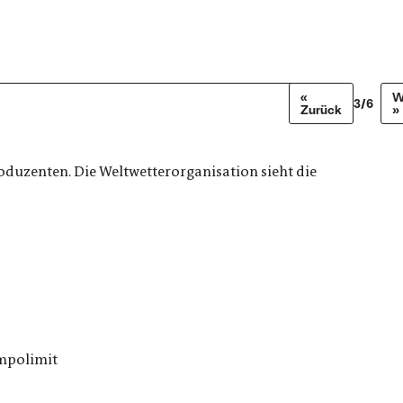
«
W
3/6
Zurück
»
oduzenten. Die Weltwetterorganisation sieht die
empolimit