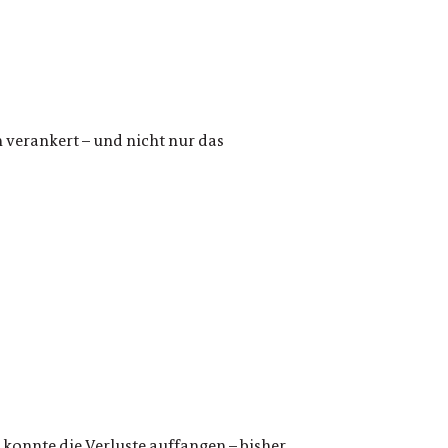
 verankert – und nicht nur das
konnte die Verluste auffangen – bisher