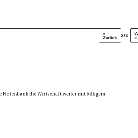
«
W
2/3
Zurück
»
 Notenbank die Wirtschaft weiter mit billigem