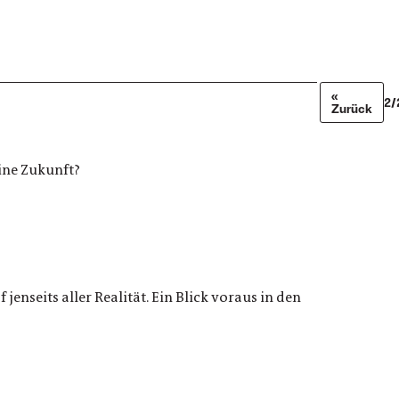
«
2/
Zurück
ine Zukunft?
nseits aller Realität. Ein Blick voraus in den