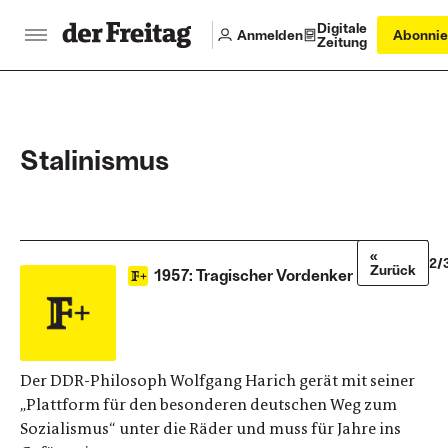
Digitale
Anmelden
Abonnie
Zeitung
Stalinismus
«
2/
Zurück
1957: Tragischer Vordenker
Der DDR-Philosoph Wolfgang Harich gerät mit seiner
„Plattform für den besonderen deutschen Weg zum
Sozialismus“ unter die Räder und muss für Jahre ins