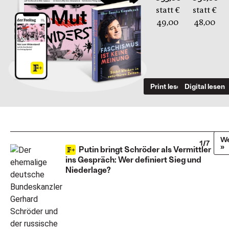
statt €
statt €
49,00
48,00
Print lesen
Digital lesen
We
1/7
»
Putin bringt Schröder als Vermittler
ins Gespräch: Wer definiert Sieg und
Niederlage?