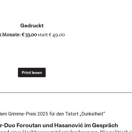
Gedruckt
2 Monate: € 33,00
statt € 49,00
Print lesen
tler-Duo Foroutan und Hasanović im Gespräch