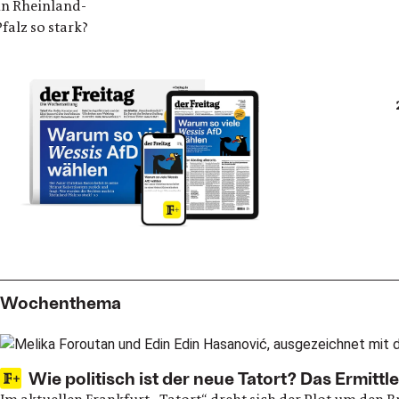
in Rheinland-
Pfalz so stark?
Abo breaker
Wochenthema
Wie politisch ist der neue Tatort? Das Ermit