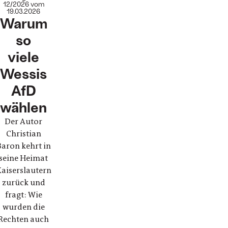
:
12/2026 vom
19.03.2026
Warum
so
viele
Wessis
AfD
wählen
Der Autor
Christian
Baron kehrt in
seine Heimat
aiserslautern
zurück und
fragt: Wie
wurden die
Rechten auch