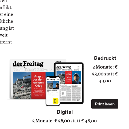
den
flikt.
r eine
kliche
ung ist
weit
tfernt
Abo breaker
Gedruckt
2 Monate: €
33,00
statt €
49,00
Print lesen
Digital
3 Monate: € 36,00
statt € 48,00