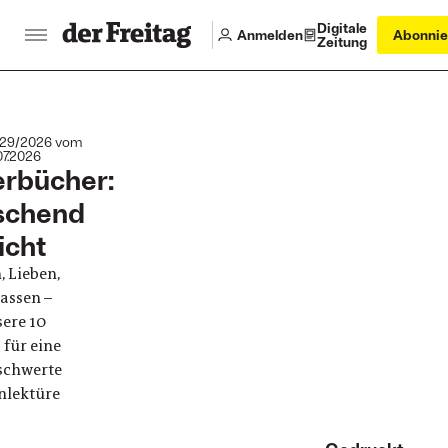
Digitale
Anmelden
Abonnie
Zeitung
29/2026 vom
07.2026
rbücher:
ischend
icht
, Lieben,
assen –
ere 10
 für eine
schwerte
nlektüre