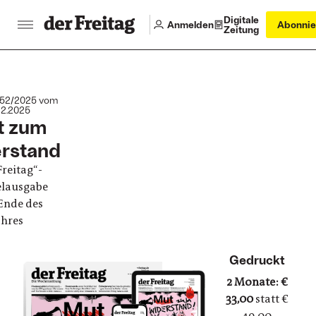
Digitale
Anmelden
Abonnie
Zeitung
52/2025 vom
12.2025
t zum
rstand
Freitag“-
lausgabe
Ende des
ahres
Abo breaker
Gedruckt
2 Monate: €
33,00
statt €
49,00