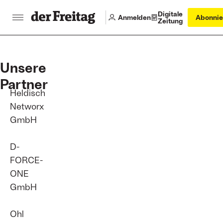
Digitale
Anmelden
Abonnie
Zeitung
Unsere
Partner
Heldisch
Networx
GmbH
D-
FORCE-
ONE
GmbH
Ohl