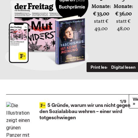
Monate:
Monate:
€ 33,00
€ 36,00
statt €
statt €
49,00
48,00
Print lesen
Digital lesen
We
1/9
»
5 Gründe, warum wir uns nicht gegen
den Sozialabbau wehren – einer wird
totgeschwiegen