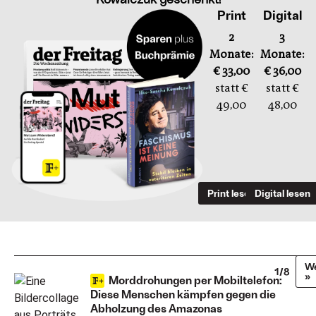
Print
Digital
2
3
Monate:
Monate:
€ 33,00
€ 36,00
statt €
statt €
49,00
48,00
Print lesen
Digital lesen
We
1/8
»
Morddrohungen per Mobiltelefon:
Diese Menschen kämpfen gegen die
Abholzung des Amazonas