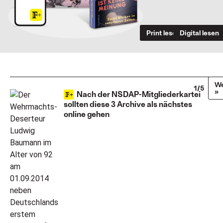
Print lesen
Digital lesen
We
1/5
»
Nach der NSDAP-Mitgliederkartei
sollten diese 3 Archive als nächstes
online gehen