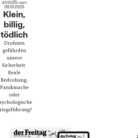
:
41/2025 vom
09.10.2025
Klein,
billig,
tödlich
Drohnen
gefährden
unsere
Sicherheit:
Reale
Bedrohung,
Panikmache
oder
sychologische
riegsführung?
Abo breaker