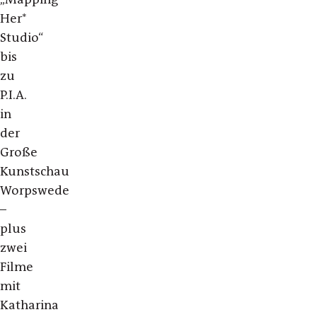
Her*
Studio“
bis
zu
P.I.A.
in
der
Große
Kunstschau
Worpswede
–
plus
zwei
Filme
mit
Katharina