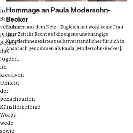
Hommage an Paula Modersohn-
In
Becker
Bremen
verlebte
Stimmen aus dem Netz: „Zugleich hat wohl keine Frau
ihrer Zeit ihr Recht auf die eigene unabhängige
Paula
Künstlerinnenexistenz selbstverständlicher für sich in
Becker
Anspruch genommen als Paula [Modersohn-Becker].“
ihre
Jugend,
im
kreativen
Umfeld
der
benachbarten
Künstlerkolonie
Worps­
wede
sowie