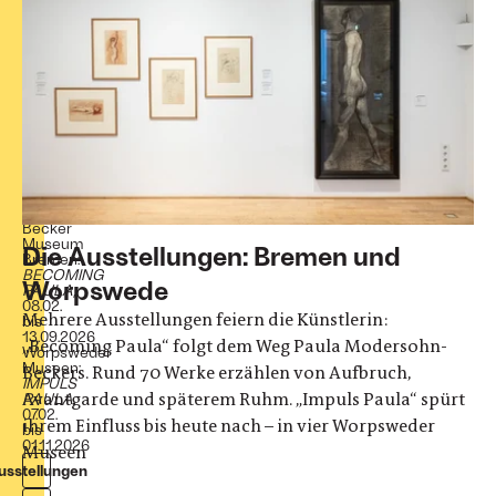
Paula
Modersohn-
Becker
Große
Sonderschau
zu
Ehren
der
Künstlerin
Paula
Modersohn-
Becker
Museum
Die Ausstellungen: Bremen und
Bremen:
BECOMING
Worpswede
PAULA
,
08.02.
Mehrere Ausstellungen feiern die Künstlerin:
bis
13.09.2026
„Becoming Paula“ folgt dem Weg Paula Modersohn-
Worpsweder
Museen:
Beckers. Rund 70 Werke erzählen von Aufbruch,
IMPULS
Avantgarde und späterem Ruhm. „Impuls Paula“ spürt
PAULA
,
07.02.
ihrem Einfluss bis heute nach – in vier Worpsweder
bis
01.11.2026
Museen
usstellungen