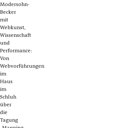
Modersohn-
Becker
mit
Webkunst,
Wissenschaft
und
Performance:
Von
Webvorführungen
im
Haus
im
Schluh
über
die
Tagung
„Mapping