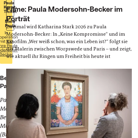
Paula
Kunst-
Filme: Paula Modersohn-Becker im
Ticket
Porträt
Mehr
Paula
Zweimal wird Katharina Stark 2026 zu Paula
In
Modersohn-Becker: In „Keine Kompromisse“ und im
operation
Kinofilm „Wer weiß schon, was ein Leben ist?“ folgt sie
mit
150
hre Paula
der Malerin zwischen Worpswede und Paris – und zeigt,
dersohn-
Becker
wie aktuell ihr Ringen um Freiheit bis heute ist
Becoming
Paula
Paula
Modersohn-
Becker
Museum
(Bremen)