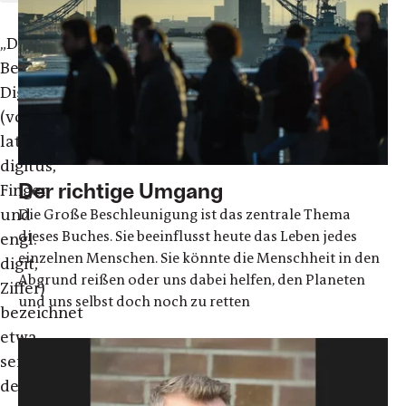
„Der
Begriff
Digitalisierung
(von
lat.
digitus,
Der richtige Umgang
Finger
und
Die Große Beschleunigung ist das zentrale Thema
dieses Buches. Sie beeinflusst heute das Leben jedes
engl.
einzelnen Menschen. Sie könnte die Menschheit in den
digit,
Abgrund reißen oder uns dabei helfen, den Planeten
Ziffer)
und uns selbst doch noch zu retten
bezeichnet
etwa
seit
den