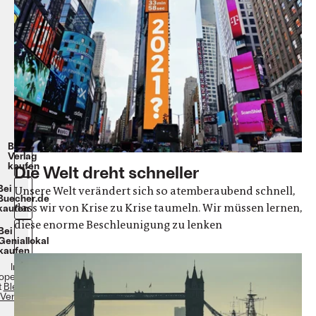
wir
Christian
Stöcker
384
Seiten,
Gebunden,
22
Euro
ebook:
17,99
Euro
Beim
Verlag
kaufen
Die Welt dreht schneller
Bei
Unsere Welt verändert sich so atemberaubend schnell,
Buecher.de
dass wir von Krise zu Krise taumeln. Wir müssen lernen,
kaufen
diese enorme Beschleunigung zu lenken
Bei
Geniallokal
kaufen
In
operation
t
Blessing
Verlag