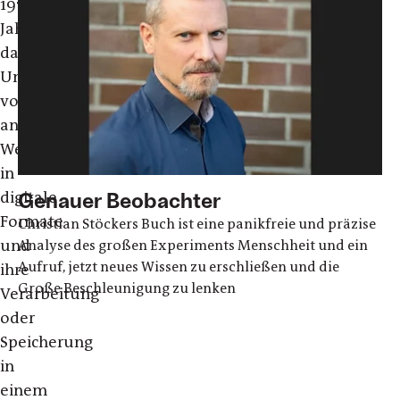
1970er
Jahren
das
Umwandeln
von
analogen
Werten
in
Genauer Beobachter
digitale
Formate
Christian Stöckers Buch ist eine panikfreie und präzise
und
Analyse des großen Experiments Menschheit und ein
Aufruf, jetzt neues Wissen zu erschließen und die
ihre
Große Beschleunigung zu lenken
Verarbeitung
oder
Speicherung
in
einem