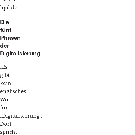
bpd.de
Die
fünf
Phasen
der
Digitalisierung
„Es
gibt
kein
englisches
Wort
für
„Digitalisierung”.
Dort
spricht