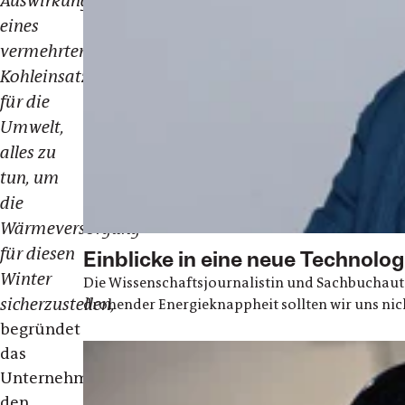
Auswirkungen
eines
vermehrten
Kohleinsatzes
für die
Umwelt,
alles zu
tun, um
die
Wärmeversorgung
für diesen
Einblicke in eine neue Technolog
Winter
Die Wissenschaftsjournalistin und Sachbuchauto
sicherzustellen,
drohender Energieknappheit sollten wir uns nic
begründet
das
Unternehmen
den