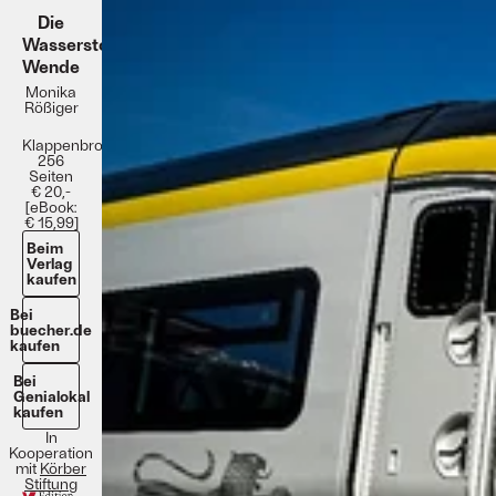
Die
Wasserstoff-
Wende
Monika
Rößiger
Klappenbroschur
256
Seiten
€ 20,-
[eBook:
€ 15,99]
Beim
Verlag
kaufen
Bei
buecher.de
kaufen
Bei
Genialokal
kaufen
In
Kooperation
mit
Körber
Stiftung