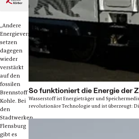
„Andere
Energieversorger
setzen
dagegen
wieder
verstärkt
auf den
fossilen
So funktioniert die Energie der 
Brennstoff
Wasserstoff ist Energieträger und Speichermedi
Kohle. Bei
revolutionäre Technologie und ist überzeugt: Die
den
Stadtwerken
Flensburg
gibt es