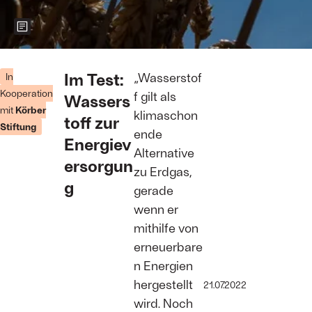
Zeigt weitere Informationen zum Bild
Hitze, Dürren,
Fluten und
Im Test:
„Wasserstof
In
andere
Kooperation
f gilt als
Wassers
Extremwetterereignisse:
mit
Körber
Nicht nur
klimaschon
toff zur
Luisa
Stiftung
ende
Neubauer
Energiev
sagt „krasse
Alternative
Jahre“ voraus
ersorgun
zu Erdgas,
Foto: Jens
g
Schlueter/Getty
gerade
Images
wenn er
mithilfe von
erneuerbare
n Energien
hergestellt
21.07.2022
wird. Noch