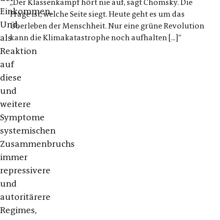
„Der Klassenkampf hört nie auf, sagt Chomsky. Die
Einkommen.
Frage ist, welche Seite siegt. Heute geht es um das
Und,
Überleben der Menschheit. Nur eine grüne Revolution
als
kann die Klimakatastrophe noch aufhalten [...]“
Reaktion
auf
diese
und
weitere
Symptome
systemischen
Zusammenbruchs
immer
repressivere
und
autoritärere
Regimes,