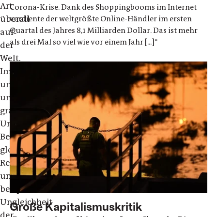
Art
Corona-Krise. Dank des Shoppingbooms im Internet
überall
verdiente der weltgrößte Online-Händler im ersten
Quartal des Jahres 8,1 Milliarden Dollar. Das ist mehr
auf
als drei Mal so viel wie vor einem Jahr [...]“
der
Welt.
Immer
umfangreichere
und
gravierendere
Umweltkatastrophen.
Beispielloser
globaler
Reichtum
und
beispiellose
Ungleichheit
Große Kapitalismuskritik
der