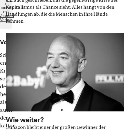
ein Buch geschrieben, das die gegenwärtige Krise des
In
Kapitalismus als Chance sieht: Alles hängt von den
operation
mit
Handlungen ab, die die Menschen in ihre Hände
estend
Verlag
nehmen
Vorwort
Scheinbar
endlose
Kriege
sowohl
der
heißen
als
auch
der
Wie weiter?
kalten
„Amazon bleibt einer der großen Gewinner der