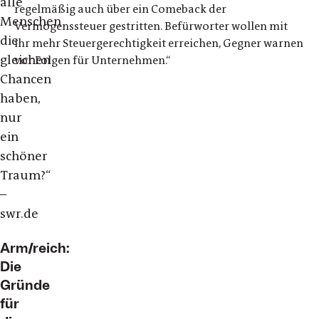
alle
regelmäßig auch über ein Comeback der
Menschen
Vermögenssteuer gestritten. Befürworter wollen mit
die
ihr mehr Steuergerechtigkeit erreichen, Gegner warnen
gleichen
vor Folgen für Unternehmen.“
Chancen
haben,
nur
ein
schöner
Traum?“
–
swr.de
Arm/reich:
Die
Gründe
für