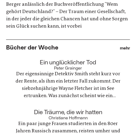
Berger anlässlich der Buchveröffentlichung "Wem
gehört Deutschland?" – Der Traum einer Gesellschaft,
in der jeder die gleichen Chancen hat und ohne Sorgen
sein Glück suchen kann, ist vorbei
Bücher der Woche
mehr
:
Ein unglücklicher Tod
Peter Grainger
Der eigensinnige Detektiv Smith steht kurz vor
der Rente, als ihm ein letzter Fall zukommt. Der
siebzehnjährige Wayne Fletcher ist im See
ertrunken. Was zunächst scheint wie ein
gewöhnlicher Unfall, stellt sich als etwas ganz
anderes heraus. Es geht um nichts weniger als die
:
Die Träume, die wir hatten
große Frage nach Gerechtigkeit. Eine
Christiane Hoffmann
Ein paar junge Frauen studierten in den 80er
nervenaufreibende Ermittlung beginnt
Jahren Russisch zusammen, reisten umher und