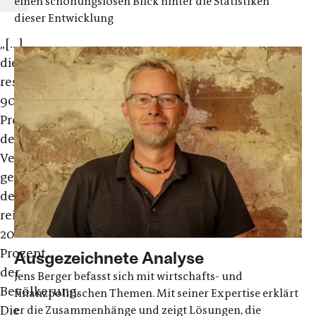
einen schonungslosen Blick hinter die Statistiken
dieser Entwicklung
„[...]
die
restlichen
90
Prozent
des
Vermögens
gehören
den
reichsten
20
Prozent
Ausgezeichnete Analyse
der
Jens Berger befasst sich mit wirtschafts- und
Bevölkerung.
finanzpolitischen Themen. Mit seiner Expertise erklärt
Die
er die Zusammenhänge und zeigt Lösungen, die