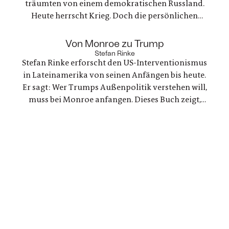
träumten von einem demokratischen Russland.
Heute herrscht Krieg. Doch die persönlichen
Bande der Freundschaft bleiben, auch oder
gerade als eine der Frauen stirbt. Ein Buch über
:
Von Monroe zu Trump
Trauer und Hoffnung in deutsch-ukranisch-
Stefan Rinke
Stefan Rinke erforscht den US-Interventionismus
russischen Beziehungen
in Lateinamerika von seinen Anfängen bis heute.
Er sagt: Wer Trumps Außenpolitik verstehen will,
muss bei Monroe anfangen. Dieses Buch zeigt,
warum die Konflikte zwischen den USA und
Lateinamerika keine Randnotiz der Weltpolitik
sind, sondern ein Schlüssel zum Verständnis
unserer Gegenwart