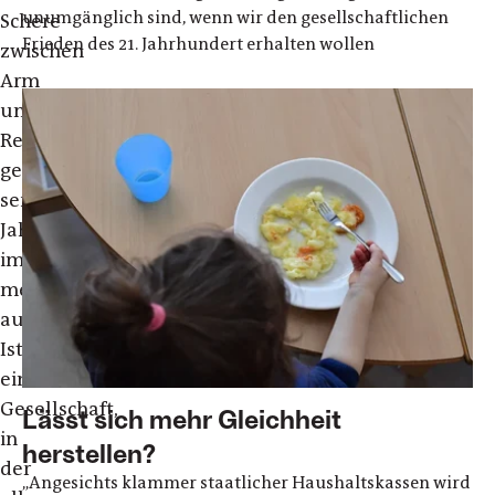
unumgänglich sind, wenn wir den gesellschaftlichen
Schere
Frieden des 21. Jahrhundert erhalten wollen
zwischen
Arm
und
Reich
geht
seit
Jahren
immer
mehr
auseinander.
Ist
eine
Gesellschaft,
Lässt sich mehr Gleichheit
in
herstellen?
der
„Angesichts klammer staatlicher Haushaltskassen wird