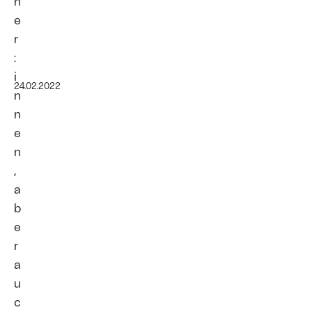
h
e
r
:
i
24.02.2022
n
n
e
n
,
a
b
e
r
a
u
c