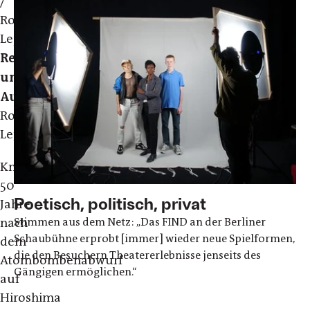
/
Robert
Lepage
Regie
und
Ausstattung:
Robert
Lepage
Knapp
50
Poetisch, politisch, privat
Jahre
Stimmen aus dem Netz: „Das FIND an der Berliner
nach
Schaubühne erprobt [immer] wieder neue Spielformen,
dem
die den Besuchern Theatererlebnisse jenseits des
Atombombenabwurf
Gängigen ermöglichen.“
auf
Hiroshima