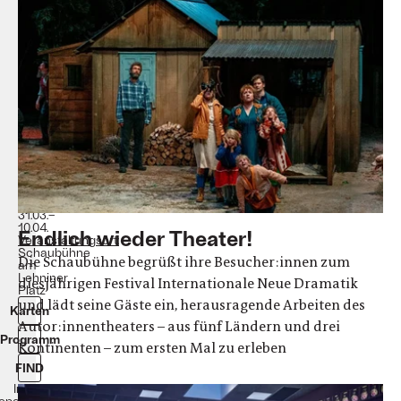
Neue
Dramatik
(FIND)
Robert
Lepage,
Caroline
Guiela
Nguyen,
Anne-
Cécile
Vandalem,
u.
a.
Termine:
31.03.–
10.04.
Endlich wieder Theater!
Veranstaltungsort:
Schaubühne
Die Schaubühne begrüßt ihre Besucher:innen zum
am
Lehniner
diesjährigen Festival Internationale Neue Dramatik
Platz
und lädt seine Gäste ein, herausragende Arbeiten des
Karten
Autor:innentheaters – aus fünf Ländern und drei
Programm
Kontinenten – zum ersten Mal zu erleben
FIND
In
operation