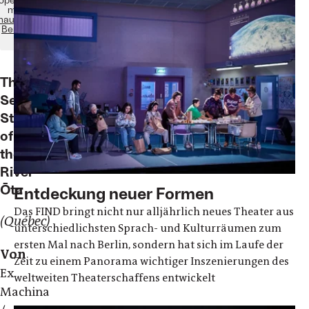
mit
haubühne
Berlin
The
Seven
Streams
of
the
River
Ōta
Entdeckung neuer Formen
Das FIND bringt nicht nur alljährlich neues Theater aus
(Québec)
unterschiedlichsten Sprach- und Kulturräumen zum
ersten Mal nach Berlin, sondern hat sich im Laufe der
Von
Zeit zu einem Panorama wichtiger Inszenierungen des
Ex
weltweiten Theaterschaffens entwickelt
Machina