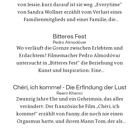
von Jessie, kurz darauf ist sie weg. „Everytime“
von Sandra Wollner erzählt vom Verlust eines
Familienmitglieds und einer Familie, die
irgendwie versucht, weiterzumachen. Ein
ungewöhnlicher Familienurlaub wird zu einem
:
Bitteres Fest
Spannungsfeld zwischen Trauer, Erinnerungen
Pedro Almodóvar
Wo verläuft die Grenze zwischen Erlebtem und
und einer Welt, die nie innehält.
Erdachtem? Filmemacher Pedro Almodóvar
untersucht in „Bitteres Fest“ die Beziehung von
Kunst und Inspiration: Eine
Werbefilmregisseurin, die mit einer Freundin
nach Lanzarote reist, um zu trauern und ein
:
Chéri, ich komme! - Die Erfindung der Lust
Regisseur, der in einer kreativen Krise steckt - zwei
Reem Kherici
Zwanzig Jahre Ehe und ein Geheimnis, das alles
Geschichten, die zunehmend verschmelzen.
verändert: Der französische Film „Chéri, ich
komme!“ erzählt von Fanny, die noch nie einen
Orgasmus hatte, und ihrem Mann Tom, der als
Ingenieur beschließt, ein Gerät für sie zu
entwickeln. Eine Liebesgeschichte, die mit den