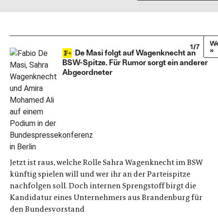
We
1/7
»
De Masi folgt auf Wagenknecht an
BSW-Spitze. Für Rumor sorgt ein anderer
Abgeordneter
Jetzt ist raus, welche Rolle Sahra Wagenknecht im BSW
künftig spielen will und wer ihr an der Parteispitze
nachfolgen soll. Doch internen Sprengstoff birgt die
Kandidatur eines Unternehmers aus Brandenburg für
den Bundesvorstand