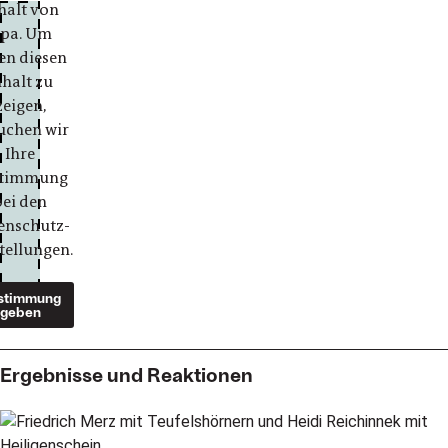
halt von
pa. Um
en diesen
nhalt zu
zeigen,
uchen wir
Ihre
stimmung
bei den
enschutz-
tellungen.
stimmung
geben
Ergebnisse und Reaktionen