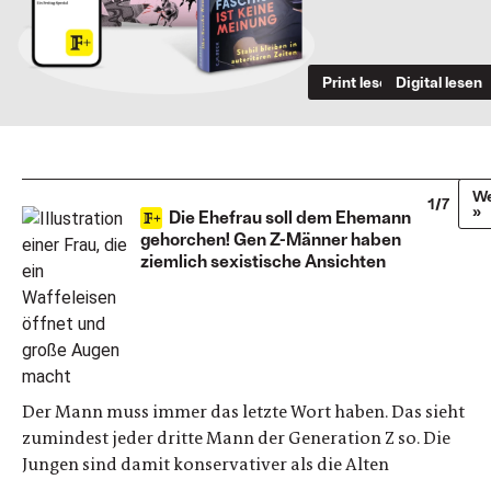
Print lesen
Digital lesen
We
1/7
»
Die Ehefrau soll dem Ehemann
gehorchen! Gen Z-Männer haben
ziemlich sexistische Ansichten
Der Mann muss immer das letzte Wort haben. Das sieht
zumindest jeder dritte Mann der Generation Z so. Die
Jungen sind damit konservativer als die Alten