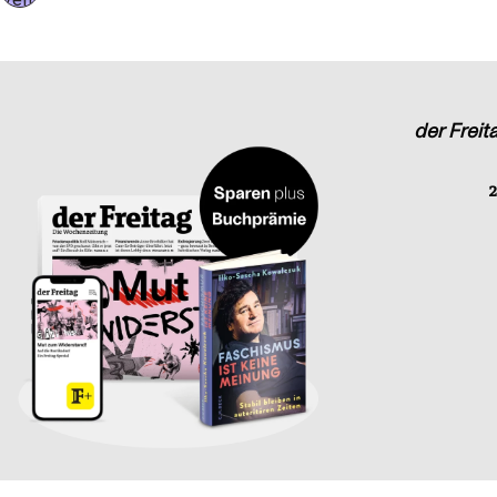
der Freit
2