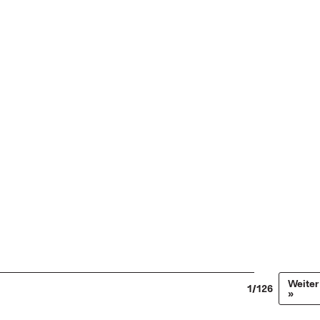
Weiter
1/126
»