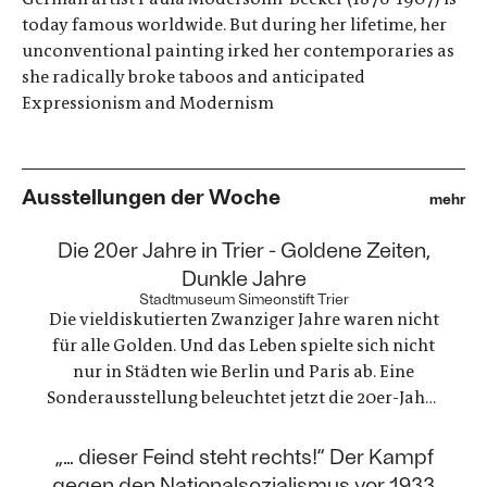
today famous worldwide. But during her lifetime, her
unconventional painting irked her contemporaries as
she radically broke taboos and anticipated
Expressionism and Modernism
Ausstellungen der Woche
mehr
:
Die 20er Jahre in Trier - Goldene Zeiten,
Dunkle Jahre
Stadtmuseum Simeonstift Trier
Die vieldiskutierten Zwanziger Jahre waren nicht
für alle Golden. Und das Leben spielte sich nicht
nur in Städten wie Berlin und Paris ab. Eine
Sonderausstellung beleuchtet jetzt die 20er-Jahre
in Trier. Die ausgestellten Fotografien und
Gegenstände zeichnen ein einzigartiges Zeitbild
:
„… dieser Feind steht rechts!“ Der Kampf
von Alltagsleben, Architektur, Kunst, Mode und
gegen den Nationalsozialismus vor 1933