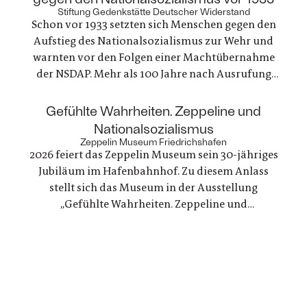
Technik
Stiftung Gedenkstätte Deutscher Widerstand
Schon vor 1933 setzten sich Menschen gegen den
Aufstieg des Nationalsozialismus zur Wehr und
warnten vor den Folgen einer Machtübernahme
der NSDAP. Mehr als 100 Jahre nach Ausrufung
der ersten deutschen Republik erinnert die
Gedenkstätte Deutscher Widerstand an dieses
:
Gefühlte Wahrheiten. Zeppeline und
Engagement, das gleichzeitig ein Einsatz für
Nationalsozialismus
Demokratie und Menschenrechte war
Zeppelin Museum Friedrichshafen
2026 feiert das Zeppelin Museum sein 30-jähriges
Jubiläum im Hafenbahnhof. Zu diesem Anlass
stellt sich das Museum in der Ausstellung
„Gefühlte Wahrheiten. Zeppeline und
Nationalsozialismus“ seiner eigenen Geschichte
und arbeitet die Verstrickungen zwischen der
politischen Nutzung von Zeppelinen und NS-
Staat erstmals umfassend auf