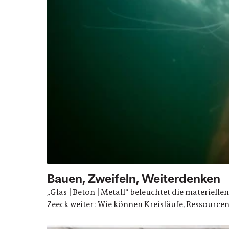
Bauen, Zweifeln, Weiterdenken
„Glas | Beton | Metall“ beleuchtet die materiell
Zeeck weiter: Wie können Kreisläufe, Ressource