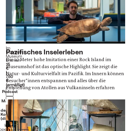
im
Pazifik
Neue
Dauerausstellung
ab
29.
März
2025
Im
Pazifisches Inselerleben
Übersee-
Museum
Die 10 Meter hohe Imitation einer Rock Island im
Bremen
15
Museumshof ist das optische Highlight. Sie zeigt die
€
|
Natur- und Kulturvielfalt im Pazifik. Im Innern können
7,50
Besucher*innen entspannen und alles über die
€
(ermäßigt)
Entstehung von Atollen aus Vulkaninseln erfahren
Podcast
Magazin
der blaue
Kontinent
(digital)
In
operation