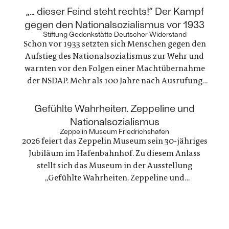
Gegenstände zeichnen ein einzigartiges Zeitbild
:
„… dieser Feind steht rechts!“ Der Kampf
von Alltagsleben, Architektur, Kunst, Mode und
gegen den Nationalsozialismus vor 1933
Technik
Stiftung Gedenkstätte Deutscher Widerstand
Schon vor 1933 setzten sich Menschen gegen den
Aufstieg des Nationalsozialismus zur Wehr und
warnten vor den Folgen einer Machtübernahme
der NSDAP. Mehr als 100 Jahre nach Ausrufung
der ersten deutschen Republik erinnert die
Gedenkstätte Deutscher Widerstand an dieses
:
Gefühlte Wahrheiten. Zeppeline und
Engagement, das gleichzeitig ein Einsatz für
Nationalsozialismus
Demokratie und Menschenrechte war
Zeppelin Museum Friedrichshafen
2026 feiert das Zeppelin Museum sein 30-jähriges
Jubiläum im Hafenbahnhof. Zu diesem Anlass
stellt sich das Museum in der Ausstellung
„Gefühlte Wahrheiten. Zeppeline und
Nationalsozialismus“ seiner eigenen Geschichte
und arbeitet die Verstrickungen zwischen der
politischen Nutzung von Zeppelinen und NS-
Staat erstmals umfassend auf