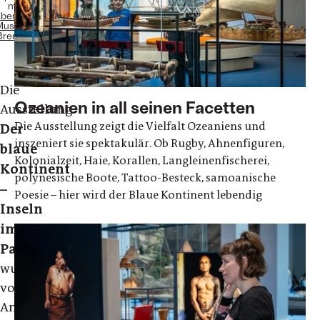
mit
bersee-
Museum
Bremen
Die
Ozeanien in all seinen Facetten
Ausstellung
Die Ausstellung zeigt die Vielfalt Ozeaniens und
Der
inszeniert sie spektakulär. Ob Rugby, Ahnenfiguren,
blaue
Kolonialzeit, Haie, Korallen, Langleinenfischerei,
Kontinent
polynesische Boote, Tattoo-Besteck, samoanische
–
Poesie – hier wird der Blaue Kontinent lebendig
Inseln
im
Pazifik
wurde
von
Anfang