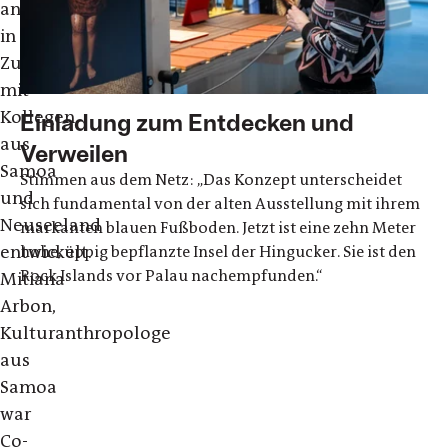
an
in
Zusammenarbeit
mit
Kollegen
Einladung zum Entdecken und
aus
Verweilen
Samoa
Stimmen aus dem Netz: „Das Konzept unterscheidet
und
sich fundamental von der alten Ausstellung mit ihrem
Neuseeland
markanten blauen Fußboden. Jetzt ist eine zehn Meter
entwickelt.
hohe, üppig bepflanzte Insel der Hingucker. Sie ist den
Rock Islands vor Palau nachempfunden.“
Mitiana
Arbon,
Kulturanthropologe
aus
Samoa
war
Co-