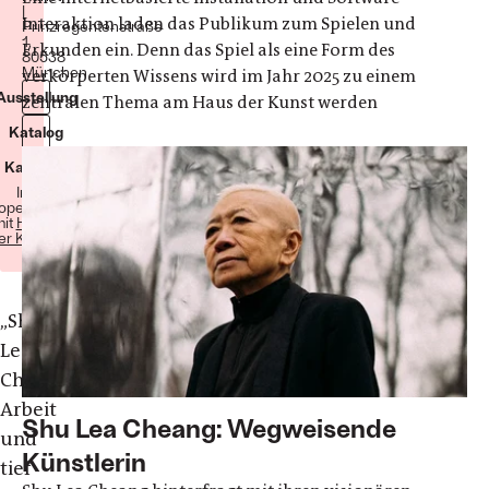
|
Interaktion laden das Publikum zum Spielen und
Prinzregentenstraße
1,
Erkunden ein. Denn das Spiel als eine Form des
80538
München
verkörperten Wissens wird im Jahr 2025 zu einem
Ausstellung
zentralen Thema am Haus der Kunst werden
Katalog
Kalender
In
operation
it
Haus
er Kunst
„Shu
Lea
Cheangs
Arbeit
Shu Lea Cheang: Wegweisende
und
Künstlerin
tief