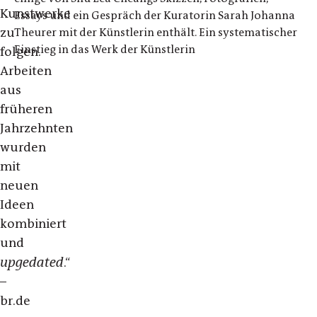
Kunstwerke
Essays und ein Gespräch der Kuratorin Sarah Johanna
zu
Theurer mit der Künstlerin enthält. Ein systematischer
Einstieg in das Werk der Künstlerin
folgen.
Arbeiten
aus
früheren
Jahrzehnten
wurden
mit
neuen
Ideen
kombiniert
und
upgedated
.“
–
br.de