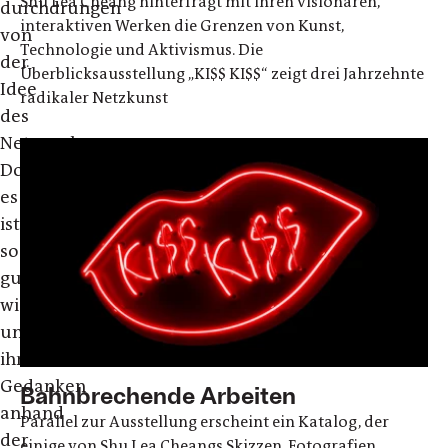
Shu Lea Cheang hinterfragt mit ihren visionären,
durchdrungen
interaktiven Werken die Grenzen von Kunst,
von
Technologie und Aktivismus. Die
der
Überblicksausstellung „KI$$ KI$$“ zeigt drei Jahrzehnte
Idee
radikaler Netzkunst
des
Netzwerkens.
Doch
es
ist
so
gut
wie
unmöglich,
ihren
Gedanken
Bahnbrechende Arbeiten
anhand
Parallel zur Ausstellung erscheint ein Katalog, der
der
einige von Shu Lea Cheangs Skizzen, Fotografien,