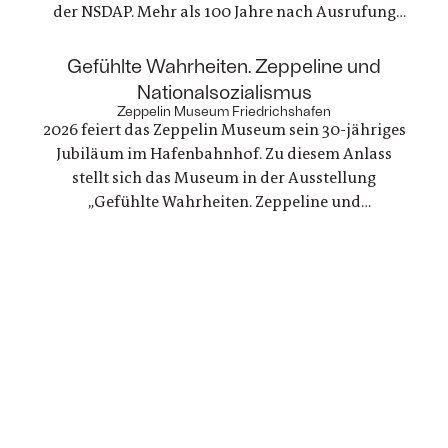
der NSDAP. Mehr als 100 Jahre nach Ausrufung
der ersten deutschen Republik erinnert die
Gedenkstätte Deutscher Widerstand an dieses
:
Gefühlte Wahrheiten. Zeppeline und
Engagement, das gleichzeitig ein Einsatz für
Nationalsozialismus
Demokratie und Menschenrechte war
Zeppelin Museum Friedrichshafen
2026 feiert das Zeppelin Museum sein 30-jähriges
Jubiläum im Hafenbahnhof. Zu diesem Anlass
stellt sich das Museum in der Ausstellung
„Gefühlte Wahrheiten. Zeppeline und
Nationalsozialismus“ seiner eigenen Geschichte
und arbeitet die Verstrickungen zwischen der
politischen Nutzung von Zeppelinen und NS-
Staat erstmals umfassend auf