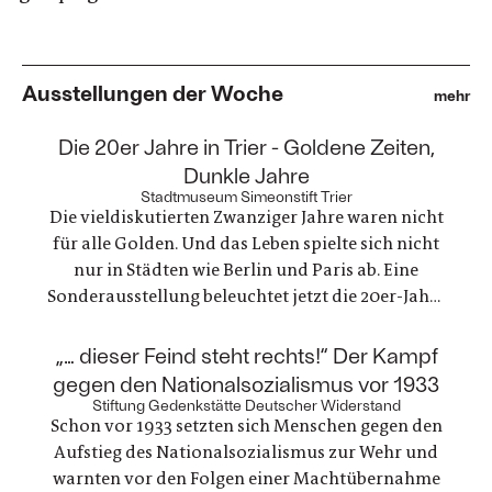
Ausstellungen der Woche
mehr
:
Die 20er Jahre in Trier - Goldene Zeiten,
Dunkle Jahre
Stadtmuseum Simeonstift Trier
Die vieldiskutierten Zwanziger Jahre waren nicht
für alle Golden. Und das Leben spielte sich nicht
nur in Städten wie Berlin und Paris ab. Eine
Sonderausstellung beleuchtet jetzt die 20er-Jahre
in Trier. Die ausgestellten Fotografien und
Gegenstände zeichnen ein einzigartiges Zeitbild
:
„… dieser Feind steht rechts!“ Der Kampf
von Alltagsleben, Architektur, Kunst, Mode und
gegen den Nationalsozialismus vor 1933
Technik
Stiftung Gedenkstätte Deutscher Widerstand
Schon vor 1933 setzten sich Menschen gegen den
Aufstieg des Nationalsozialismus zur Wehr und
warnten vor den Folgen einer Machtübernahme