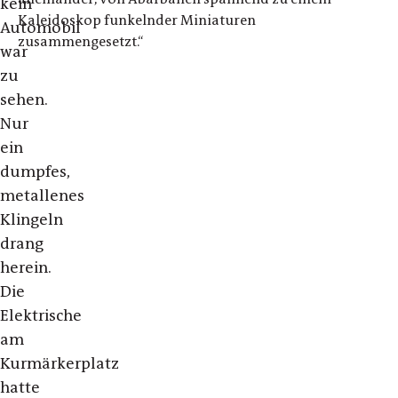
kein
Kaleidoskop funkelnder Miniaturen
Automobil
zusammengesetzt.“
war
zu
sehen.
Nur
ein
dumpfes,
metallenes
Klingeln
drang
herein.
Die
Elektrische
am
Kurmärkerplatz
hatte