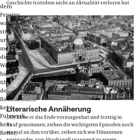
Geschichte trotzdem nicht an Aktualität verloren hat
dem
Fenster
war
still
und
menschenleer,
dichte
Wolken
hingen
über
den
Baumkronen,
kein
Literarische Annäherung
Fuhrwerk,
„Als hätte er das Ende vorausgeahnt und trotzig in
kein
Kauf genommen, ziehen die wichtigsten Episoden noch
einmal an ihm vorüber, reihen sich wie Filmszenen
Reiter,
aneinander, von Abarbanell spannend zu einem