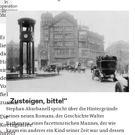
In
operation
t
Blessing
Verlag
Er
ließ
die
Hand
sinken,
der
Vorhang
fiel
„Zusteigen, bitte!“
zurück.
Stephan Abarbanell spricht über die Hintergründe
seines neuen Romans, der Geschichte Walter
Die
Rathenaus, eines facettenreichen Mannes, der wie
Koenigsallee
kaum ein anderer ein Kind seiner Zeit war und dessen
hinter