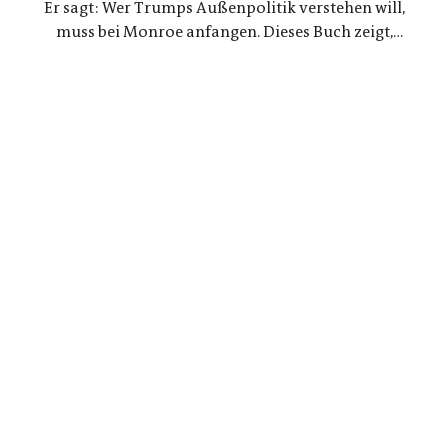
Er sagt: Wer Trumps Außenpolitik verstehen will,
muss bei Monroe anfangen. Dieses Buch zeigt,
warum die Konflikte zwischen den USA und
Lateinamerika keine Randnotiz der Weltpolitik
sind, sondern ein Schlüssel zum Verständnis
unserer Gegenwart