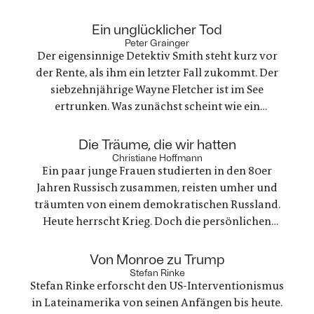
:
Ein unglücklicher Tod
Peter Grainger
Der eigensinnige Detektiv Smith steht kurz vor
der Rente, als ihm ein letzter Fall zukommt. Der
siebzehnjährige Wayne Fletcher ist im See
ertrunken. Was zunächst scheint wie ein
gewöhnlicher Unfall, stellt sich als etwas ganz
anderes heraus. Es geht um nichts weniger als die
:
Die Träume, die wir hatten
große Frage nach Gerechtigkeit. Eine
Christiane Hoffmann
Ein paar junge Frauen studierten in den 80er
nervenaufreibende Ermittlung beginnt
Jahren Russisch zusammen, reisten umher und
träumten von einem demokratischen Russland.
Heute herrscht Krieg. Doch die persönlichen
Bande der Freundschaft bleiben, auch oder
gerade als eine der Frauen stirbt. Ein Buch über
:
Von Monroe zu Trump
Trauer und Hoffnung in deutsch-ukranisch-
Stefan Rinke
Stefan Rinke erforscht den US-Interventionismus
russischen Beziehungen
in Lateinamerika von seinen Anfängen bis heute.