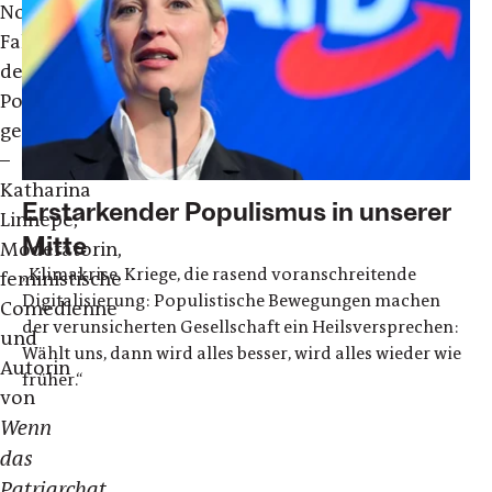
Nostalgie-
Falle
des
Populismus
getappt?)“
–
Katharina
Erstarkender Populismus in unserer
Linnepe,
Mitte
Moderatorin,
„Klimakrise, Kriege, die rasend voranschreitende
feministische
Digitalisierung: Populistische Bewegungen machen
Comedienne
der verunsicherten Gesellschaft ein Heilsversprechen:
und
Wählt uns, dann wird alles besser, wird alles wieder wie
Autorin
früher.“
von
Wenn
das
Patriarchat