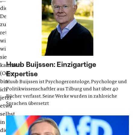
die
Demokratie
zu
retten,
wie
wir
sie
Huub Buijssen: Einzigartige
kannten.
Expertise
(Oder
bin
Huub Buijssen ist Psychogerontologe, Psychologe und
Politikwissenschaftler aus Tilburg und hat über 40
ich
Bücher verfasst. Seine Werke wurden in zahlreiche
jetzt
Sprachen übersetzt
etwa
selbst
in
die