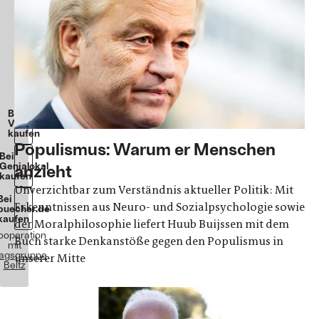
Populismus
Huub
Buijssen
Paperback
256
Seiten
20
€
Beim
Verlag
kaufen
Populismus: Warum er Menschen
Bei
Genialokal
anzieht
kaufen
Unverzichtbar zum Verständnis aktueller Politik: Mit
Bei
Erkenntnissen aus Neuro- und Sozialpsychologie sowie
buecher.de
kaufen
der Moralphilosophie liefert Huub Buijssen mit dem
Kooperation
Buch starke Denkanstöße gegen den Populismus in
mit
lagsgruppe
unserer Mitte
Beltz
„...um