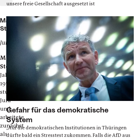
unsere freie Gesellschaft ausgesetzt ist
Maximilian
Steinbeis
Jurist
Maximilian
Steinbeis
,
Jahrgang
1970,
studierte
Jura
Gefahr für das demokratische
und
arbeitete
System
zunächst
„Auf die demokratischen Institutionen in Thüringen
als
dürfte bald ein Stresstest zukommen. Falls die AfD aus