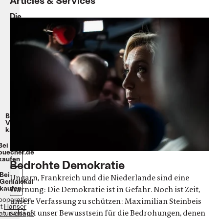
Articles & Services
Die
verwundbare
Demokratie
Maximilian
Steinbeis
Hardcover,
gebunden
304
Seiten
25
€
Beim
Verlag
kaufen
Bei
buecher.de
kaufen
Bedrohte Demokratie
Bei
Ungarn, Frankreich und die Niederlande sind eine
Genialokal
kaufen
Warnung: Die Demokratie ist in Gefahr. Noch ist Zeit,
Kooperation
unsere Verfassung zu schützen: Maximilian Steinbeis
it
Hanser
schärft unser Bewusstsein für die Bedrohungen, denen
raturverlage