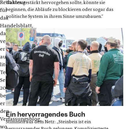
Redakteur
Wahlen gestärkt hervorgehen sollte, könnte sie
beginnen, die Abläufe zu blockieren oder sogar das
für
politische System in ihrem Sinne umzubauen.“
das
Handelsblatt,
daneben
veröffentlichte
er
auch
literarische
Texte.
Seit
2009
betreibt
er
den
Ein hervorragendes Buch
Verfassungsblog,
Stimmen aus dem Netz: „Steinbeis ist ein
wo
hervorragendes Buch gelungen. Komplizierteste