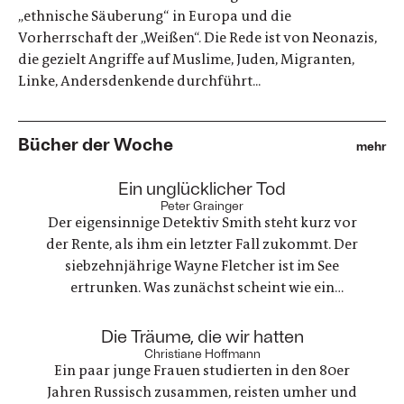
„ethnische Säuberung“ in Europa und die
Vorherrschaft der „Weißen“. Die Rede ist von Neonazis,
die gezielt Angriffe auf Muslime, Juden, Migranten,
Linke, Andersdenkende durchführt...
Bücher der Woche
mehr
:
Ein unglücklicher Tod
Peter Grainger
Der eigensinnige Detektiv Smith steht kurz vor
der Rente, als ihm ein letzter Fall zukommt. Der
siebzehnjährige Wayne Fletcher ist im See
ertrunken. Was zunächst scheint wie ein
gewöhnlicher Unfall, stellt sich als etwas ganz
anderes heraus. Es geht um nichts weniger als die
:
Die Träume, die wir hatten
große Frage nach Gerechtigkeit. Eine
Christiane Hoffmann
Ein paar junge Frauen studierten in den 80er
nervenaufreibende Ermittlung beginnt
Jahren Russisch zusammen, reisten umher und