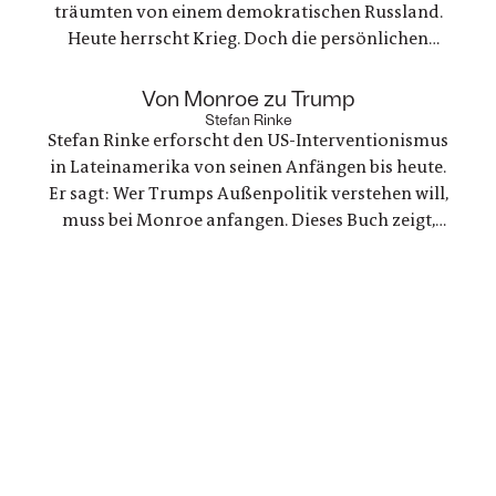
träumten von einem demokratischen Russland.
Heute herrscht Krieg. Doch die persönlichen
Bande der Freundschaft bleiben, auch oder
gerade als eine der Frauen stirbt. Ein Buch über
:
Von Monroe zu Trump
Trauer und Hoffnung in deutsch-ukranisch-
Stefan Rinke
Stefan Rinke erforscht den US-Interventionismus
russischen Beziehungen
in Lateinamerika von seinen Anfängen bis heute.
Er sagt: Wer Trumps Außenpolitik verstehen will,
muss bei Monroe anfangen. Dieses Buch zeigt,
warum die Konflikte zwischen den USA und
Lateinamerika keine Randnotiz der Weltpolitik
sind, sondern ein Schlüssel zum Verständnis
unserer Gegenwart