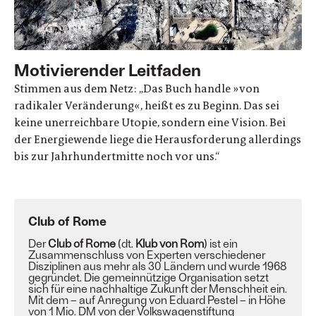
Motivierender Leitfaden
Stimmen aus dem Netz: „Das Buch handle »von
radikaler Veränderung«, heißt es zu Beginn. Das sei
keine unerreichbare Utopie, sondern eine Vision. Bei
der Energiewende liege die Herausforderung allerdings
bis zur Jahrhundertmitte noch vor uns.“
Club of Rome
Der
Club of Rome
(dt.
Klub von Rom
) ist ein
Zusammenschluss von Experten verschiedener
Disziplinen aus mehr als 30 Ländern und wurde 1968
gegründet. Die gemeinnützige Organisation setzt
sich für eine
nachhaltige
Zukunft der Menschheit ein.
Mit dem – auf Anregung von
Eduard Pestel
– in Höhe
von 1 Mio. DM von der
Volkswagenstiftung