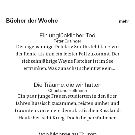
Bücher der Woche
mehr
:
Ein unglücklicher Tod
Peter Grainger
Der eigensinnige Detektiv Smith steht kurz vor
der Rente, als ihm ein letzter Fall zukommt. Der
siebzehnjährige Wayne Fletcher ist im See
ertrunken. Was zunächst scheint wie ein
gewöhnlicher Unfall, stellt sich als etwas ganz
anderes heraus. Es geht um nichts weniger als die
:
Die Träume, die wir hatten
große Frage nach Gerechtigkeit. Eine
Christiane Hoffmann
Ein paar junge Frauen studierten in den 80er
nervenaufreibende Ermittlung beginnt
Jahren Russisch zusammen, reisten umher und
träumten von einem demokratischen Russland.
Heute herrscht Krieg. Doch die persönlichen
Bande der Freundschaft bleiben, auch oder
gerade als eine der Frauen stirbt. Ein Buch über
:
Von Monroe zu Trump