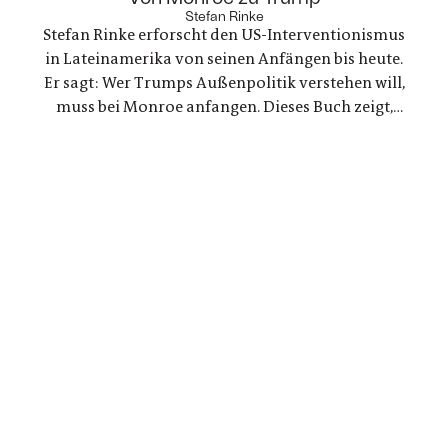
Trauer und Hoffnung in deutsch-ukranisch-
Stefan Rinke
Stefan Rinke erforscht den US-Interventionismus
russischen Beziehungen
in Lateinamerika von seinen Anfängen bis heute.
Er sagt: Wer Trumps Außenpolitik verstehen will,
muss bei Monroe anfangen. Dieses Buch zeigt,
warum die Konflikte zwischen den USA und
Lateinamerika keine Randnotiz der Weltpolitik
sind, sondern ein Schlüssel zum Verständnis
unserer Gegenwart