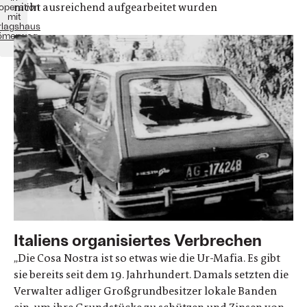
nicht ausreichend aufgearbeitet wurden
operation
mit
rlagshaus
ömerweg
Italiens organisiertes Verbrechen
„Die Cosa Nostra ist so etwas wie die Ur-Mafia. Es gibt
sie bereits seit dem 19. Jahrhundert. Damals setzten die
Verwalter adliger Großgrundbesitzer lokale Banden