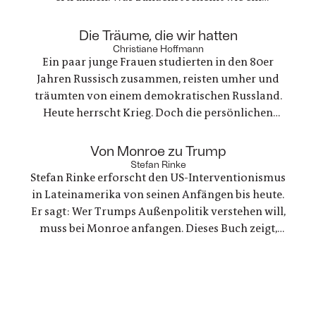
gewöhnlicher Unfall, stellt sich als etwas ganz
anderes heraus. Es geht um nichts weniger als die
:
Die Träume, die wir hatten
große Frage nach Gerechtigkeit. Eine
Christiane Hoffmann
Ein paar junge Frauen studierten in den 80er
nervenaufreibende Ermittlung beginnt
Jahren Russisch zusammen, reisten umher und
träumten von einem demokratischen Russland.
Heute herrscht Krieg. Doch die persönlichen
Bande der Freundschaft bleiben, auch oder
gerade als eine der Frauen stirbt. Ein Buch über
:
Von Monroe zu Trump
Trauer und Hoffnung in deutsch-ukranisch-
Stefan Rinke
Stefan Rinke erforscht den US-Interventionismus
russischen Beziehungen
in Lateinamerika von seinen Anfängen bis heute.
Er sagt: Wer Trumps Außenpolitik verstehen will,
muss bei Monroe anfangen. Dieses Buch zeigt,
warum die Konflikte zwischen den USA und
Lateinamerika keine Randnotiz der Weltpolitik
sind, sondern ein Schlüssel zum Verständnis
unserer Gegenwart