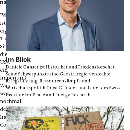
nachvollziehbar
"Was
ist
eigentlich
Tiefenpolitik?
Sind
die
Im Blick
USA
Daniele Ganser ist Historiker und Friedensforscher.
ein
Seine Schwerpunkte sind Geostrategie, verdeckte
Imperium?
Kriegsführung, Ressourcenkämpfe und
Was
Wirtschaftspolitik. Er ist Gründer und Leiter des Swiss
war
Institute for Peace and Energy Research
nochmal
der
Iran-
Contra-