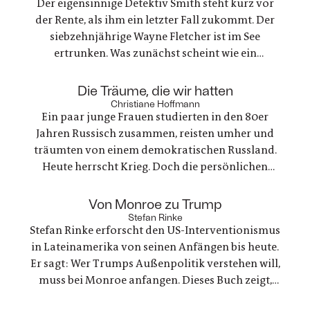
Der eigensinnige Detektiv Smith steht kurz vor
der Rente, als ihm ein letzter Fall zukommt. Der
siebzehnjährige Wayne Fletcher ist im See
ertrunken. Was zunächst scheint wie ein
gewöhnlicher Unfall, stellt sich als etwas ganz
anderes heraus. Es geht um nichts weniger als die
:
Die Träume, die wir hatten
große Frage nach Gerechtigkeit. Eine
Christiane Hoffmann
Ein paar junge Frauen studierten in den 80er
nervenaufreibende Ermittlung beginnt
Jahren Russisch zusammen, reisten umher und
träumten von einem demokratischen Russland.
Heute herrscht Krieg. Doch die persönlichen
Bande der Freundschaft bleiben, auch oder
gerade als eine der Frauen stirbt. Ein Buch über
:
Von Monroe zu Trump
Trauer und Hoffnung in deutsch-ukranisch-
Stefan Rinke
Stefan Rinke erforscht den US-Interventionismus
russischen Beziehungen
in Lateinamerika von seinen Anfängen bis heute.
Er sagt: Wer Trumps Außenpolitik verstehen will,
muss bei Monroe anfangen. Dieses Buch zeigt,
warum die Konflikte zwischen den USA und