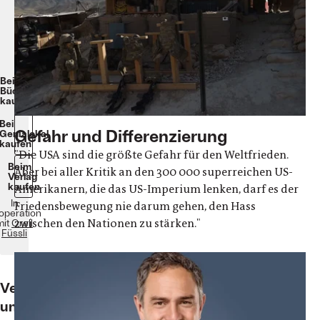
2020400
Seiten.
Gebunden.25,00
€eBook:
19,99
€Format:
EPUB
Bei
Bücher.de
kaufen
Bei
Gefahr und Differenzierung
Genialokal
kaufen
"Die USA sind die größte Gefahr für den Weltfrieden.
Beim
Aber bei aller Kritik an den 300 000 superreichen US-
Verlag
kaufen
Amerikanern, die das US-Imperium lenken, darf es der
In
Friedensbewegung nie darum gehen, den Hass
operation
zwischen den Nationen zu stärken."
mit
Orell
Füssli
Verständlich
und