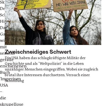
Skandal?
Der
Schweizer
Historiker
Daniele
Ganser
will
mit
Zweischneidiges Schwert
seinem
Die USA haben das schlagkräftigste Militär der
gerade
Geschichte und als "Weltpolizist" in die Leben
erschienenen
unzähliger Menschen eingegriffen. Wobei sie zugleich
Buch
brutal ihre Interessen durchsetzen. Versuch einer
'Imperium
Sammlung
USA
–
die
skrupellose