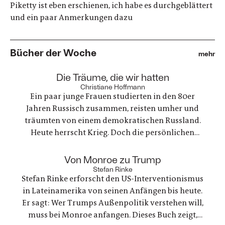
Piketty ist eben erschienen, ich habe es durchgeblättert
und ein paar Anmerkungen dazu
Bücher der Woche
mehr
:
Die Träume, die wir hatten
Christiane Hoffmann
Ein paar junge Frauen studierten in den 80er
Jahren Russisch zusammen, reisten umher und
träumten von einem demokratischen Russland.
Heute herrscht Krieg. Doch die persönlichen
Bande der Freundschaft bleiben, auch oder
gerade als eine der Frauen stirbt. Ein Buch über
:
Von Monroe zu Trump
Trauer und Hoffnung in deutsch-ukranisch-
Stefan Rinke
Stefan Rinke erforscht den US-Interventionismus
russischen Beziehungen
in Lateinamerika von seinen Anfängen bis heute.
Er sagt: Wer Trumps Außenpolitik verstehen will,
muss bei Monroe anfangen. Dieses Buch zeigt,