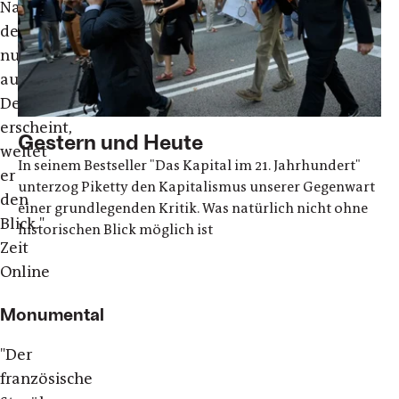
Nachfolgeband,
der
nun
auf
Deutsch
erscheint,
Gestern und Heute
weitet
In seinem Bestseller "Das Kapital im 21. Jahrhundert"
er
unterzog Piketty den Kapitalismus unserer Gegenwart
den
einer grundlegenden Kritik. Was natürlich nicht ohne
Blick."
historischen Blick möglich ist
Zeit
Online
Monumental
"Der
französische