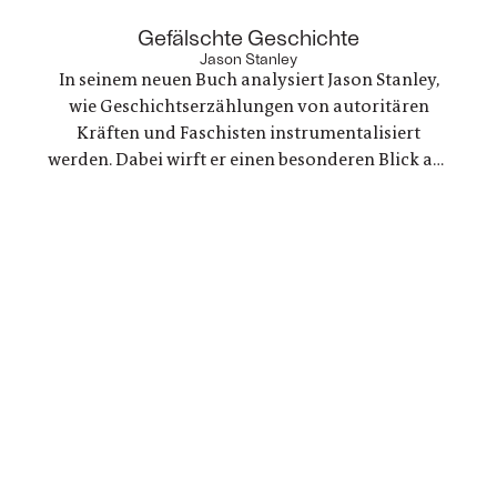
warum die Konflikte zwischen den USA und
Lateinamerika keine Randnotiz der Weltpolitik
:
Gefälschte Geschichte
sind, sondern ein Schlüssel zum Verständnis
Jason Stanley
In seinem neuen Buch analysiert Jason Stanley,
unserer Gegenwart
wie Geschichtserzählungen von autoritären
Kräften und Faschisten instrumentalisiert
werden. Dabei wirft er einen besonderen Blick auf
Indoktrinierungen im Bildungswesen. Denn
welche Institution eignet sich am besten, um früh
ideologisch motivierte Falschdarstellungen
einzupflanzen? Die Schule