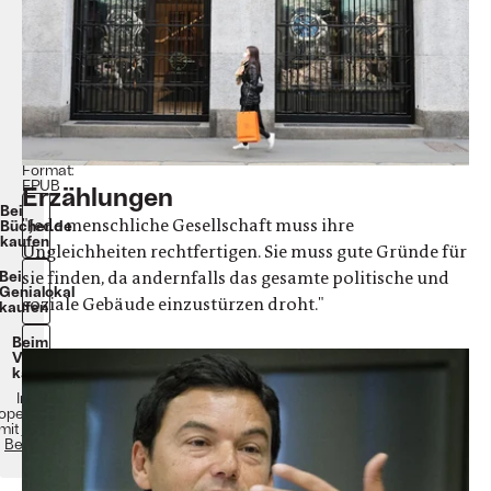
Beck
2020
1312
Seiten.
Gebunden.
39,95
€
eBook:
30,99
€
Format:
EPUB
Erzählungen
Bei
"Jede menschliche Gesellschaft muss ihre
Bücher.de
kaufen
Ungleichheiten rechtfertigen. Sie muss gute Gründe für
sie finden, da andernfalls das gesamte politische und
Bei
Genialokal
soziale Gebäude einzustürzen droht."
kaufen
Beim
Verlag
kaufen
In
operation
mit
C.H.
Beck