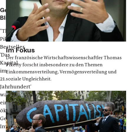
Geweiteter
Blick
"Thomas
Pikettys
Bestseller
Im Fokus
'Das
Der französische Wirtschaftswissenschaftler Thomas
Kapital
Piketty forscht insbesondere zu den Themen
im
Einkommensverteilung, Vermögensverteilung und
21.
soziale Ungleichheit.
Jahrhundert'
war
eine
ökonomische
Gegenwartsanalyse.
Im