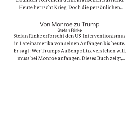
Heute herrscht Krieg. Doch die persönlichen
Bande der Freundschaft bleiben, auch oder
gerade als eine der Frauen stirbt. Ein Buch über
:
Von Monroe zu Trump
Trauer und Hoffnung in deutsch-ukranisch-
Stefan Rinke
Stefan Rinke erforscht den US-Interventionismus
russischen Beziehungen
in Lateinamerika von seinen Anfängen bis heute.
Er sagt: Wer Trumps Außenpolitik verstehen will,
muss bei Monroe anfangen. Dieses Buch zeigt,
warum die Konflikte zwischen den USA und
Lateinamerika keine Randnotiz der Weltpolitik
sind, sondern ein Schlüssel zum Verständnis
unserer Gegenwart