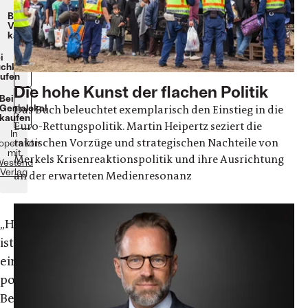
Beim
Verlag
kaufen
i
chkomplizen
ufen
Die hohe Kunst der flachen Politik
Bei
Genialokal
Das Buch beleuchtet exemplarisch den Einstieg in die
kaufen
Euro-Rettungspolitik. Martin Heipertz seziert die
In
taktischen Vorzüge und strategischen Nachteile von
operation
mit
Merkels Krisenreaktionspolitik und ihre Ausrichtung
estend
Verlag
an der erwarteten Medienresonanz
„
Heipertz
ist
ein
politischer
Beamter