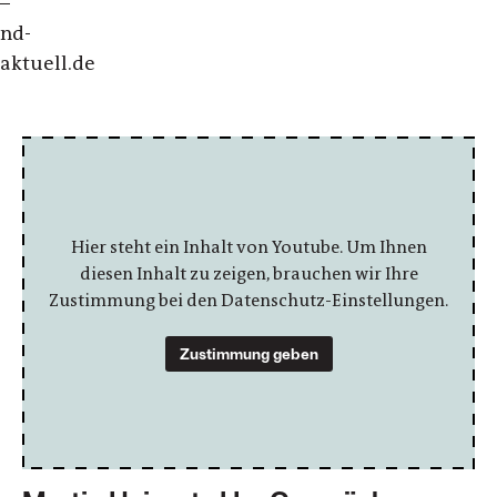
–
nd-
aktuell.de
Hier steht ein Inhalt von Youtube. Um Ihnen
diesen Inhalt zu zeigen, brauchen wir Ihre
Zustimmung bei den Datenschutz-Einstellungen.
Zustimmung geben