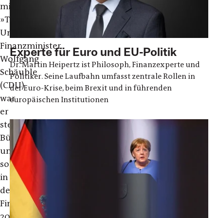
mit
»Treuepflicht«.
Unter
Finanzminister
Experte für Euro und EU-Politik
Wolfgang
Dr. Martin Heipertz ist Philosoph, Finanzexperte und
Schäuble
Politiker. Seine Laufbahn umfasst zentrale Rollen in
(CDU)
der Euro-Krise, beim Brexit und in führenden
war
europäischen Institutionen
er
stellvertretender
Büroleiter
und
somit
in
der
Finanzkrise
2010