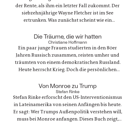
der Rente, als ihm ein letzter Fall zukommt. Der
siebzehnjährige Wayne Fletcher ist im See
ertrunken. Was zunächst scheint wie ein
gewöhnlicher Unfall, stellt sich als etwas ganz
anderes heraus. Es geht um nichts weniger als die
:
Die Träume, die wir hatten
große Frage nach Gerechtigkeit. Eine
Christiane Hoffmann
Ein paar junge Frauen studierten in den 80er
nervenaufreibende Ermittlung beginnt
Jahren Russisch zusammen, reisten umher und
träumten von einem demokratischen Russland.
Heute herrscht Krieg. Doch die persönlichen
Bande der Freundschaft bleiben, auch oder
gerade als eine der Frauen stirbt. Ein Buch über
:
Von Monroe zu Trump
Trauer und Hoffnung in deutsch-ukranisch-
Stefan Rinke
Stefan Rinke erforscht den US-Interventionismus
russischen Beziehungen
in Lateinamerika von seinen Anfängen bis heute.
Er sagt: Wer Trumps Außenpolitik verstehen will,
muss bei Monroe anfangen. Dieses Buch zeigt,
warum die Konflikte zwischen den USA und
Lateinamerika keine Randnotiz der Weltpolitik