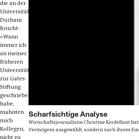
die an der
Universität
Durham
forscht:
«Wann
immer ich
an meiner
früheren
Universität
zur Gates-
Stiftung
geschrieben
habe,
mahnten
Scharfsichtige Analyse
mich
Wirtschaftsjournalistin Christine Kerdellant hat 
Kollegen,
Vermögens ausgewählt, sondern nach ihrem Einfl
nicht zu