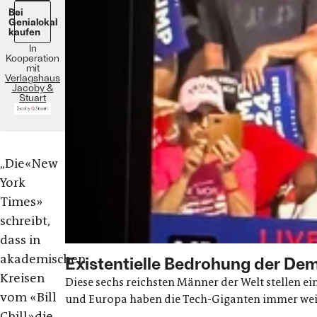
Bei
Genialokal
kaufen
In
Kooperation
mit
Verlagshaus
Jacoby &
Stuart
„Die
«New
York
Times»
schreibt,
dass in
akademischen
Existentielle Bedrohung der De
Kreisen
Diese sechs reichsten Männer der Welt stellen ei
vom «Bill
und Europa haben die Tech-Giganten immer weit
Chill»
die