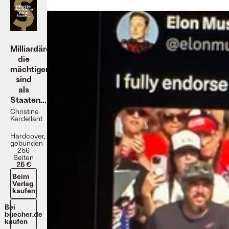
Milliardäre,
die
mächtiger
sind
als
Staaten...
Christine
Kerdellant
Hardcover,
gebunden
256
Seiten
25 €
Beim
Verlag
kaufen
Bei
buecher.de
kaufen