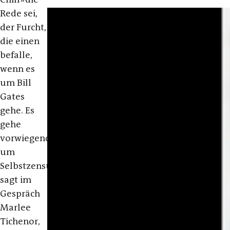
Rede sei,
der Furcht,
die einen
befalle,
wenn es
um Bill
Gates
gehe. Es
gehe
vorwiegend
um
Selbstzensur,
sagt im
Gespräch
Marlee
Tichenor,