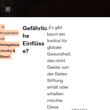
Zeigt weitere Informationen zum Bild
Er regiert das
weltweite
Gefährlic
„Es gibt
In
Gesundheitswesen:
Kooperation
kaum ein
he
Microsoft-
mit
Gründer Bill
Institut für
Einflüss
Gates
Verlagshaus
globale
Foto:
e?
Jacoby &
IMAGO/Ritzau
Gesundheit,
Stuart
Scanpix
das nicht
Gelder von
der Gates-
Stiftung
erhält oder
erhalten
möchte.
Diese