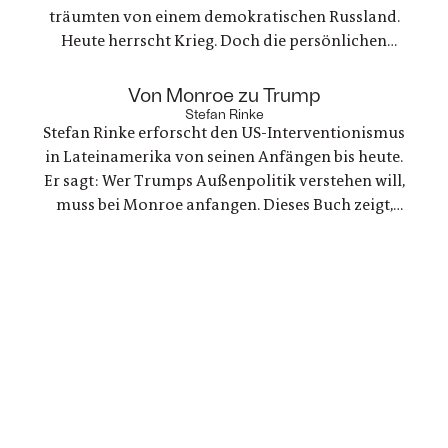
träumten von einem demokratischen Russland.
Heute herrscht Krieg. Doch die persönlichen
Bande der Freundschaft bleiben, auch oder
gerade als eine der Frauen stirbt. Ein Buch über
:
Von Monroe zu Trump
Trauer und Hoffnung in deutsch-ukranisch-
Stefan Rinke
Stefan Rinke erforscht den US-Interventionismus
russischen Beziehungen
in Lateinamerika von seinen Anfängen bis heute.
Er sagt: Wer Trumps Außenpolitik verstehen will,
muss bei Monroe anfangen. Dieses Buch zeigt,
warum die Konflikte zwischen den USA und
Lateinamerika keine Randnotiz der Weltpolitik
sind, sondern ein Schlüssel zum Verständnis
unserer Gegenwart