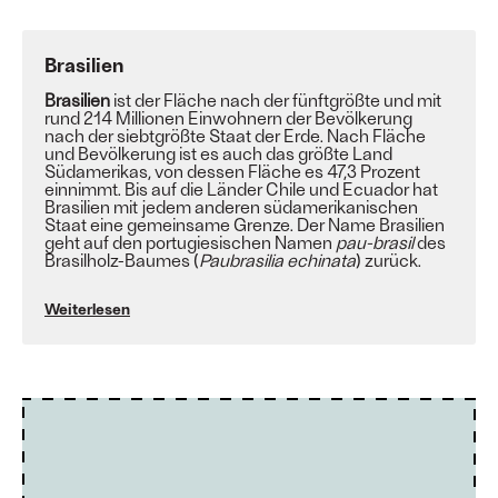
Brasilien
Brasilien
ist
der Fläche nach
der fünftgrößte und mit
rund 214 Millionen Einwohnern
der Bevölkerung
nach
der siebtgrößte
Staat
der Erde. Nach Fläche
und Bevölkerung ist es auch das größte Land
Südamerikas
, von dessen Fläche es 47,3 Prozent
einnimmt. Bis auf die Länder
Chile
und
Ecuador
hat
Brasilien mit jedem anderen südamerikanischen
Staat eine gemeinsame
Grenze
. Der Name Brasilien
geht auf den portugiesischen Namen
pau-brasil
des
Brasilholz-Baumes (
Paubrasilia echinata
) zurück.
Weiterlesen