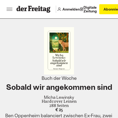
Digitale
Anmelden
Abonnie
Zeitung
:
Buch der Woche
Sobald wir angekommen sind
Micha Lewinsky
Hardcover Leinen
288 Seiten
€ 25
Ben Oppenheim balanciert zwischen Ex-Frau, zwei