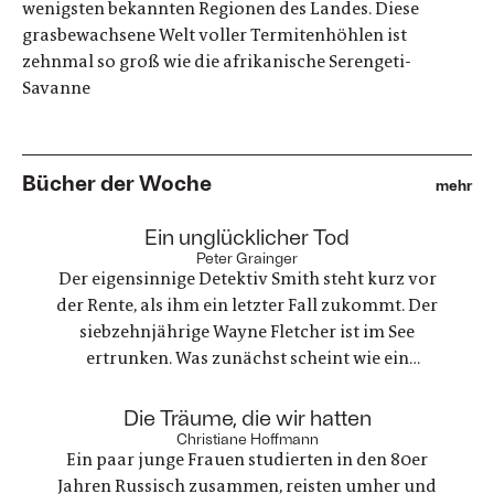
wenigsten bekannten Regionen des Landes. Diese
grasbewachsene Welt voller Termitenhöhlen ist
zehnmal so groß wie die afrikanische Serengeti-
Savanne
Bücher der Woche
mehr
:
Ein unglücklicher Tod
Peter Grainger
Der eigensinnige Detektiv Smith steht kurz vor
der Rente, als ihm ein letzter Fall zukommt. Der
siebzehnjährige Wayne Fletcher ist im See
ertrunken. Was zunächst scheint wie ein
gewöhnlicher Unfall, stellt sich als etwas ganz
anderes heraus. Es geht um nichts weniger als die
:
Die Träume, die wir hatten
große Frage nach Gerechtigkeit. Eine
Christiane Hoffmann
Ein paar junge Frauen studierten in den 80er
nervenaufreibende Ermittlung beginnt
Jahren Russisch zusammen, reisten umher und