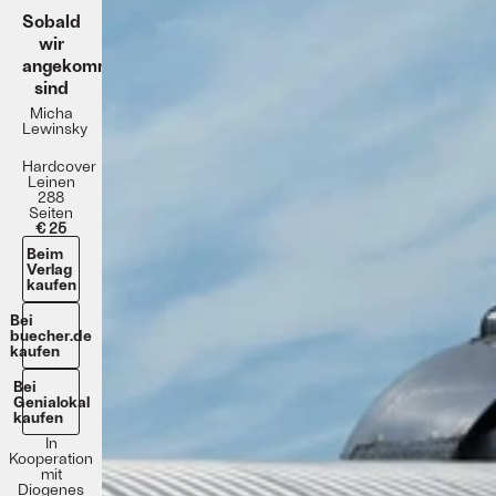
Sobald
wir
angekommen
sind
Micha
Lewinsky
Hardcover
Leinen
288
Seiten
€ 25
Beim
Verlag
kaufen
Bei
buecher.de
kaufen
Bei
Genialokal
kaufen
In
Kooperation
mit
Diogenes