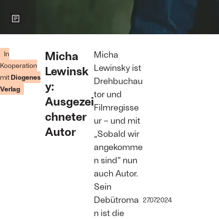
Zeigt weitere Informationen zum Bild
Der Autor und
Regisseur
Micha
Micha
In
Micha
Kooperation
Lewinsky ist
Lewinsk
Lewinsky
mit
Diogenes
© Doris
Drehbuchau
y:
Fanconi
Verlag
tor und
Ausgezei
Filmregisse
chneter
ur – und mit
Autor
„Sobald wir
angekomme
n sind“ nun
auch Autor.
Sein
Debütroma
27.07.2024
n ist die