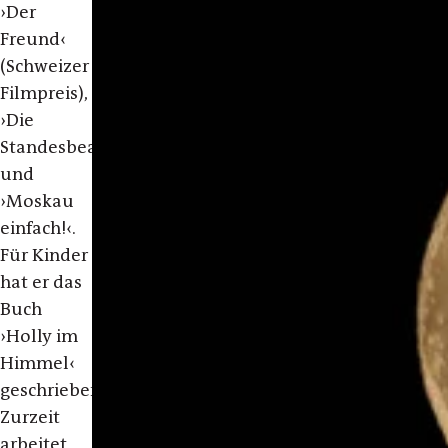
›Der
Freund‹
(Schweizer
Filmpreis),
›Die
Standesbeamtin‹
und
›Moskau
einfach!‹.
Für Kinder
hat er das
Buch
›Holly im
Himmel‹
geschrieben.
Zurzeit
arbeitet