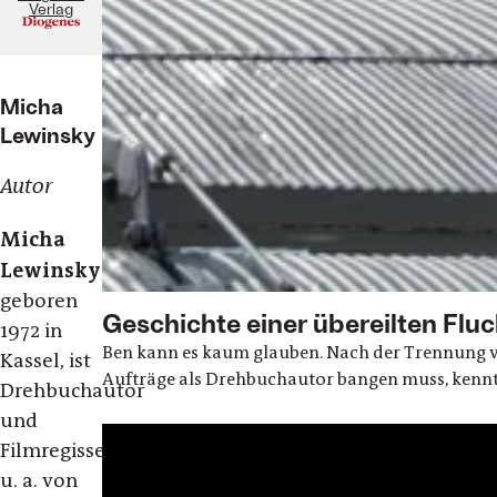
Verlag
Micha
Lewinsky
Autor
Micha
Lewinsky
,
geboren
Geschichte einer übereilten Fluc
1972 in
Ben kann es kaum glauben. Nach der Trennung vo
Kassel, ist
Aufträge als Drehbuchautor bangen muss, kennt J
Drehbuchautor
und
Filmregisseur,
u. a. von