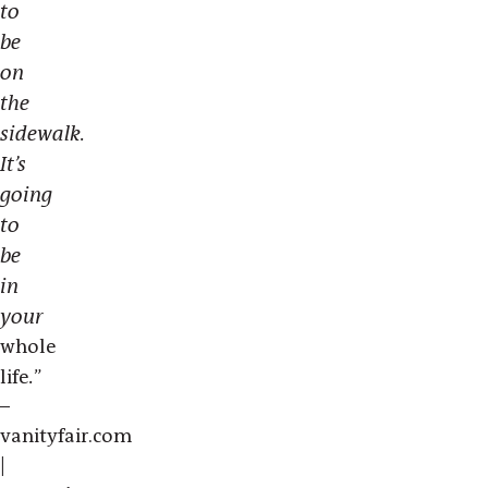
to
be
on
the
sidewalk.
It’s
going
to
be
in
your
whole
.
life
”
–
vanityfair.com
|