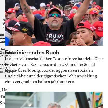
Hardcover,
gebunden
410
Seiten
29,90€
Beim
Verlag
kaufen
Bei
buecher.de
kaufen
Bei
Faszinierendes Buch
Genialokal
kaufen
In einer leidenschaftlichen Tour de force handelt «Über
In
Freiheit» vom Rassismus in den USA und der Social
operation
mit
C. H.
Media-Überflutung, von der aggressiven sozialen
eck 2024
Ungleichheit und der gigantischen Fehlentwicklung
eines vergeudeten halben Jahrhunderts
„
Hat
Timothy
Snyder