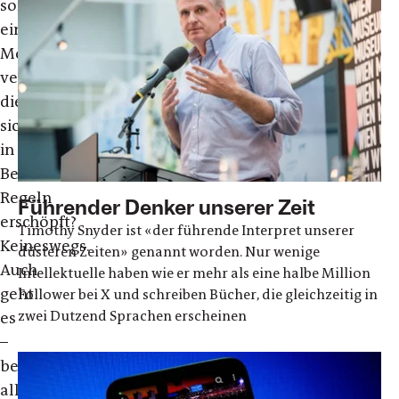
somit
eine
Moralfibel
verfasst,
die
sich
in
Benimm-
Regeln
Führender Denker unserer Zeit
erschöpft?
Timothy Snyder ist «der führende Interpret unserer
Keineswegs.
düsteren Zeiten» genannt worden. Nur wenige
Auch
Intellektuelle haben wie er mehr als eine halbe Million
geht
Follower bei X und schreiben Bücher, die gleichzeitig in
zwei Dutzend Sprachen erscheinen
es
–
bei
aller