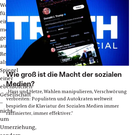
Wertschätzung
für
ein
möglichst
gerecht
austariertes
Regierungshandeln
als
Spiegel
Wie groß ist die Macht der sozialen
einer
Medien?
ebensolchen
„Hass und Hetze, Wahlen manipulieren, Verschwörung
Gesellschaft
verbreiten: Populisten und Autokraten weltweit
–
bespielen die Klaviatur der Sozialen Medien immer
nicht
raffinierter, immer effektiver.“
um
Umerziehung,