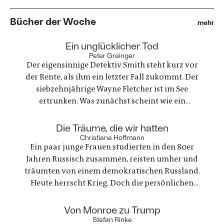
Bücher der Woche
mehr
:
Ein unglücklicher Tod
Peter Grainger
Der eigensinnige Detektiv Smith steht kurz vor
der Rente, als ihm ein letzter Fall zukommt. Der
siebzehnjährige Wayne Fletcher ist im See
ertrunken. Was zunächst scheint wie ein
gewöhnlicher Unfall, stellt sich als etwas ganz
anderes heraus. Es geht um nichts weniger als die
:
Die Träume, die wir hatten
große Frage nach Gerechtigkeit. Eine
Christiane Hoffmann
Ein paar junge Frauen studierten in den 80er
nervenaufreibende Ermittlung beginnt
Jahren Russisch zusammen, reisten umher und
träumten von einem demokratischen Russland.
Heute herrscht Krieg. Doch die persönlichen
Bande der Freundschaft bleiben, auch oder
gerade als eine der Frauen stirbt. Ein Buch über
:
Von Monroe zu Trump
Trauer und Hoffnung in deutsch-ukranisch-
Stefan Rinke