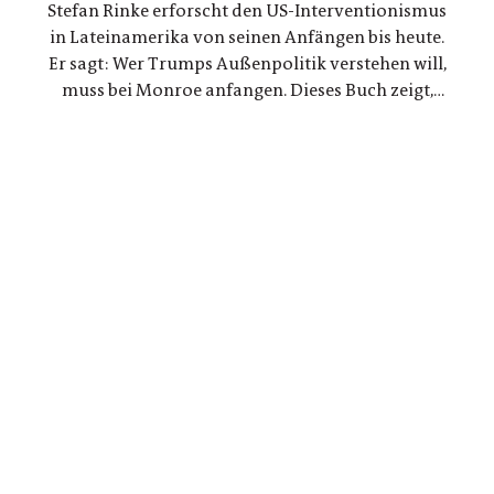
Stefan Rinke erforscht den US-Interventionismus
russischen Beziehungen
in Lateinamerika von seinen Anfängen bis heute.
Er sagt: Wer Trumps Außenpolitik verstehen will,
muss bei Monroe anfangen. Dieses Buch zeigt,
warum die Konflikte zwischen den USA und
Lateinamerika keine Randnotiz der Weltpolitik
sind, sondern ein Schlüssel zum Verständnis
unserer Gegenwart