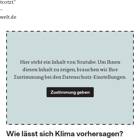
trotzt.“
–
welt.de
Hier steht ein Inhalt von Youtube. Um Ihnen
diesen Inhalt zu zeigen, brauchen wir Ihre
Zustimmung bei den Datenschutz-Einstellungen.
Zustimmung geben
Wie lässt sich Klima vorhersagen?