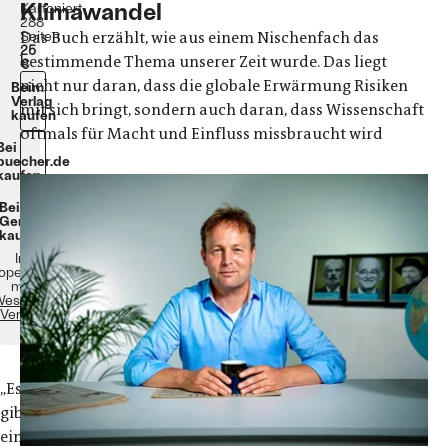
Klimawandel
Kartoniert
288
Das Buch erzählt, wie aus einem Nischenfach das
Seiten
25
bestimmende Thema unserer Zeit wurde. Das liegt
€
nicht nur daran, dass die globale Erwärmung Risiken
Beim
Verlag
mit sich bringt, sondern auch daran, dass Wissenschaft
kaufen
oftmals für Macht und Einfluss missbraucht wird
Bei
buecher.de
kaufen
Bei
Genialokal
kaufen
In
operation
mit
estend
Verlag
„
Es
gibt
einen