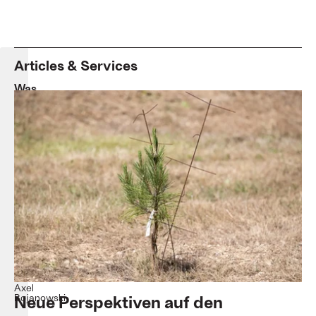
Articles & Services
Was
Sie
schon
immer
übers
Klima
wissen
wollten,
aber
bisher
nicht
zu
fragen
wagten
Axel
Neue Perspektiven auf den
Bojanowski