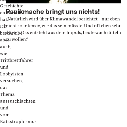
Geschichte
Panikmache bringt uns nichts!
entwickelt
„Natürlich wird über Klimawandel berichtet – nur eben
hat.
nicht so intensiv, wie das sein müsste. Und oft eben sehr
Ich
düster. Das entsteht aus dem Impuls, Leute wachrütteln
beschreibe
zu wollen.“
aber
auch,
wie
Trittbrettfahrer
und
Lobbyisten
versuchen,
das
Thema
auszuschlachten
und
vom
Katastrophismus