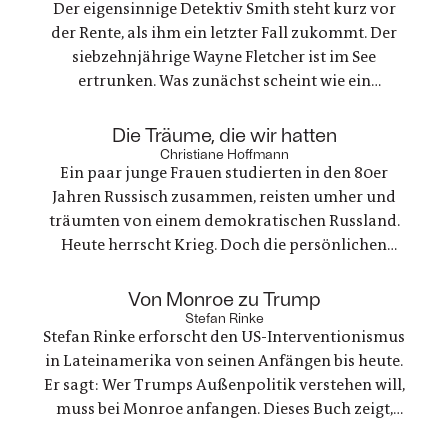
Der eigensinnige Detektiv Smith steht kurz vor
der Rente, als ihm ein letzter Fall zukommt. Der
siebzehnjährige Wayne Fletcher ist im See
ertrunken. Was zunächst scheint wie ein
gewöhnlicher Unfall, stellt sich als etwas ganz
anderes heraus. Es geht um nichts weniger als die
:
Die Träume, die wir hatten
große Frage nach Gerechtigkeit. Eine
Christiane Hoffmann
Ein paar junge Frauen studierten in den 80er
nervenaufreibende Ermittlung beginnt
Jahren Russisch zusammen, reisten umher und
träumten von einem demokratischen Russland.
Heute herrscht Krieg. Doch die persönlichen
Bande der Freundschaft bleiben, auch oder
gerade als eine der Frauen stirbt. Ein Buch über
:
Von Monroe zu Trump
Trauer und Hoffnung in deutsch-ukranisch-
Stefan Rinke
Stefan Rinke erforscht den US-Interventionismus
russischen Beziehungen
in Lateinamerika von seinen Anfängen bis heute.
Er sagt: Wer Trumps Außenpolitik verstehen will,
muss bei Monroe anfangen. Dieses Buch zeigt,
warum die Konflikte zwischen den USA und