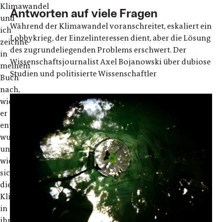
Klimawandel
Antworten auf viele Fragen
und
Während der Klimawandel voranschreitet, eskaliert ein
ich
Lobbykrieg, der Einzelinteressen dient, aber die Lösung
zeichne
des zugrundeliegenden Problems erschwert. Der
in
Wissenschaftsjournalist Axel Bojanowski über dubiose
meinem
Studien und politisierte Wissenschaftler
Buch
nach,
wie
er
entdeckt
wurde
und
wie
sich
die
Klimaforschung
in
ihrer